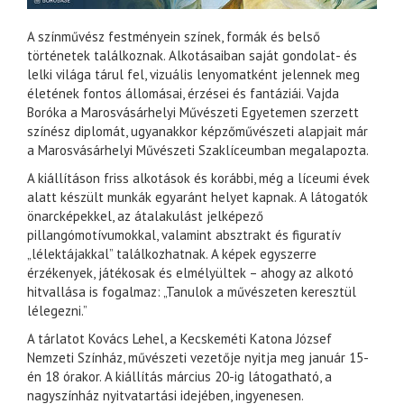
A színművész festményein színek, formák és belső
történetek találkoznak. Alkotásaiban saját gondolat- és
lelki világa tárul fel, vizuális lenyomatként jelennek meg
életének fontos állomásai, érzései és fantáziái. Vajda
Boróka a Marosvásárhelyi Művészeti Egyetemen szerzett
színész diplomát, ugyanakkor képzőművészeti alapjait már
a Marosvásárhelyi Művészeti Szaklíceumban megalapozta.
A kiállításon friss alkotások és korábbi, még a líceumi évek
alatt készült munkák egyaránt helyet kapnak. A látogatók
önarcképekkel, az átalakulást jelképező
pillangómotívumokkal, valamint absztrakt és figuratív
„lélektájakkal” találkozhatnak. A képek egyszerre
érzékenyek, játékosak és elmélyültek – ahogy az alkotó
hitvallása is fogalmaz: „Tanulok a művészeten keresztül
lélegezni.”
A tárlatot Kovács Lehel, a Kecskeméti Katona József
Nemzeti Színház, művészeti vezetője nyitja meg január 15-
én 18 órakor. A kiállítás március 20-ig látogatható, a
nagyszínház nyitvatartási idejében, ingyenesen.