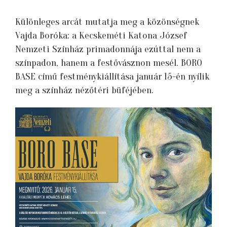
Különleges arcát mutatja meg a közönségnek
Vajda Boróka: a Kecskeméti Katona József
Nemzeti Színház primadonnája ezúttal nem a
színpadon, hanem a festővásznon mesél. BORO
BASE című festménykiállítása január 15-én nyílik
meg a színház nézőtéri büféjében.