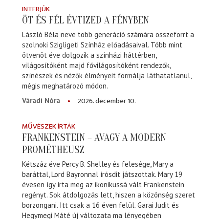
INTERJÚK
ÖT ÉS FÉL ÉVTIZED A FÉNYBEN
László Béla neve több generáció számára összeforrt a
szolnoki Szigligeti Színház előadásaival. Több mint
ötvenöt éve dolgozik a színházi háttérben,
világosítóként majd fővilágosítóként rendezők,
színészek és nézők élményeit formálja láthatatlanul,
mégis meghatározó módon.
2026. december 10.
Váradi Nóra
MŰVÉSZEK ÍRTÁK
FRANKENSTEIN – AVAGY A MODERN
PROMÉTHEUSZ
Kétszáz éve Percy B. Shelley és felesége, Mary a
baráttal, Lord Bayronnal írósdit játszottak. Mary 19
évesen így írta meg az ikonikussá vált Frankenstein
regényt. Sok átdolgozás lett, hiszen a közönség szeret
borzongani. Itt csak a 16 éven felül. Garai Judit és
Hegymegi Máté új változata ma lényegében