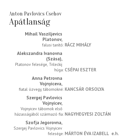
Anton Pavlovics Csehov
Apátlanság
Mihail Vasziljevics 
Platonov
RÁCZ MIHÁLY
falusi tanító
Alekszandra Ivanovna 
(Szása)
Platonov felesége, Trileckij 
CSÉPAI ESZTER
húga
Anna Petrovna 
Vojnyiceva
KANCSÁR ORSOLYA
fiatal özvegy, tábornokné
Szergej Pavlovics 
Vojnyicev
Vojnyicev tábornok első 
NAGYHEGYESI ZOLTÁN
házasságából származó fia
Szofja Jegorovna
Szergej Pavlovics Vojnyicev 
MÁRTON ÉVA IZABELL
e.h.
felesége