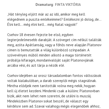
dramaturg
FINTA VIKTÓRIA
„Hát tényleg eljött már az az idő, amikor meg kell
elégednem a puszta emlékeimmel? Emlékezni jó dolog, de…
Élni kell… még élni kell… még fiatal vagyok!“
Csehov 18 évesen fejezte be első, egyben
legterjedelmesebb darabját. A szöveget cím nélkül találták
meg, azóta Apátlanság, vagy a főhős neve alapján Platonov
címen is bemutatták a világ különböző színpadain. A
szövevényes műből minden alkotó a maga történetét
próbálja kifaragni, mondanivalóját saját Platonovjának
arcába vési, és azt tárja a nézők elé.
Csehov idejében az orosz társadalomban fontos változások
voltak kialakulóban, a darab szereplői mégis stagnálnak.
Mintha elődjeik nem tanították volna meg nekik, hogyan
kell új életet kezdeni. Mindenki csak a különc Platonovban
bízik, akit nem lehet nem szeretni, de utálni is muszáj.
Mindeközben Platonov sokat beszél, de választ egy
kérdésre sem ad. Szavai valahogy mégis elegendőek ahhoz,