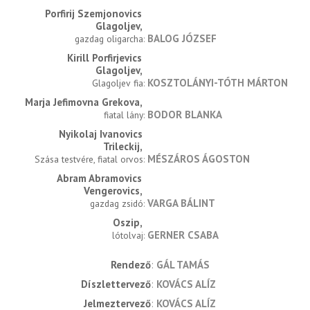
Porfirij Szemjonovics 
Glagoljev
BALOG JÓZSEF
gazdag oligarcha
Kirill Porfirjevics 
Glagoljev
KOSZTOLÁNYI-TÓTH MÁRTON
Glagoljev fia
Marja Jefimovna Grekova
BODOR BLANKA
fiatal lány
Nyikolaj Ivanovics 
Trileckij
MÉSZÁROS ÁGOSTON
Szása testvére, fiatal orvos
Abram Abramovics 
Vengerovics
VARGA BÁLINT
gazdag zsidó
Oszip
GERNER CSABA
lótolvaj
rendező
GÁL TAMÁS
díszlettervező
KOVÁCS ALÍZ
jelmeztervező
KOVÁCS ALÍZ