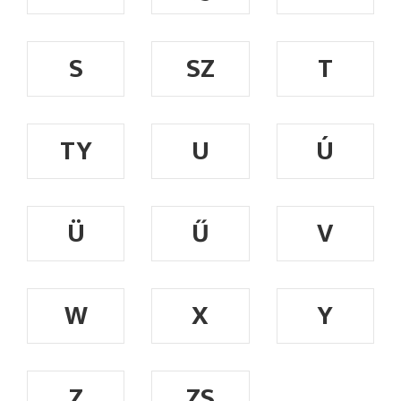
S
SZ
T
TY
U
Ú
Ü
Ű
V
W
X
Y
Z
ZS