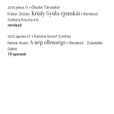
2013. július 11.
Óbudai Társaskör
Krúdy Gyula éjszakái
Fráter Zoltán
Rendező
Székely Kriszta
e.h.
rendező
2013. április 27.
Katona József Színház
A nép ellensége
Henrik Ibsen
Rendező
Zsámbéki
Gábor
TV-operatőr