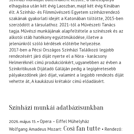
elhagyása után két évig Laoszban, majd két évig Kínában
élt. A Színház- és Filmművészeti Egyetem színházrendező
szakának gyakorlati idejét a Katonában töltötte, 2015-ben
szerződött a társulathoz. 2021-től a Művészeti Tanács
tagja. Művészi munkájának alapfeltétele a színészek és az
alkotói stáb hatékony együttműködése, illetve a
jelenünkről szóló kérdések előtérbe helyezése.
2017-ben a Pécsi Országos Színházi Találkozó legjobb
rendezésért járó díját nyerte el a Nóra - karácsony
Helmeréknél című produkciónkért, ugyanebben az évben a
Színikritikusok Díjátadó Gáláján pedig a legígéretesebb
pályakezdőnek járó díjat, valamint a legjobb rendezés díját
vehette át, A kaukázusi krétakör című előadásért.
Színházi munkái adatbázisunkban
2026. május 15.
Opera – Eiffel Műhelyház
Così fan tutte
Wolfgang Amadeus Mozart
Rendező