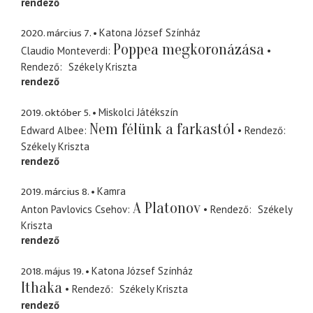
rendező
2020. március 7.
Katona József Színház
Poppea megkoronázása
Claudio Monteverdi
Rendező
Székely Kriszta
rendező
2019. október 5.
Miskolci Játékszín
Nem félünk a farkastól
Edward Albee
Rendező
Székely Kriszta
rendező
2019. március 8.
Kamra
A Platonov
Anton Pavlovics Csehov
Rendező
Székely
Kriszta
rendező
2018. május 19.
Katona József Színház
Ithaka
Rendező
Székely Kriszta
rendező