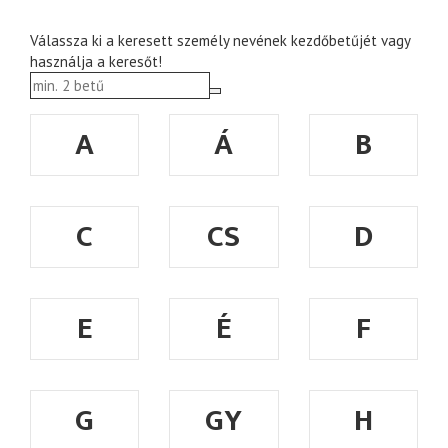
Válassza ki a keresett személy nevének kezdőbetűjét vagy
használja a keresőt!
A
Á
B
C
CS
D
E
É
F
G
GY
H