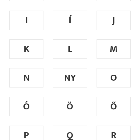
I
Í
J
K
L
M
N
NY
O
Ó
Ö
Ő
P
Q
R