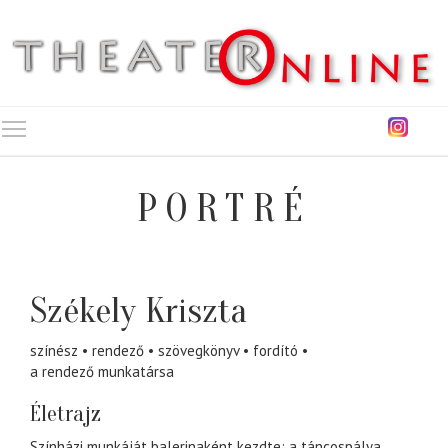
Toggle main menu visibility
PORTRÉ
Székely Kriszta
színész
rendező
szövegkönyv
fordító
a rendező munkatársa
Életrajz
Színházi munkáját balerinaként kezdte; a táncospálya