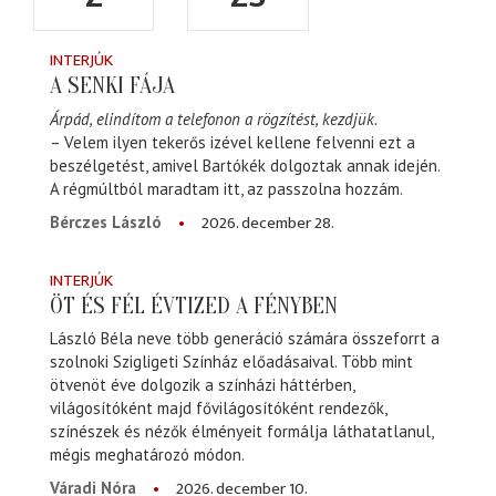
INTERJÚK
A SENKI FÁJA
Árpád, elindítom a telefonon a rögzítést, kezdjük.
– Velem ilyen tekerős izével kellene felvenni ezt a
beszélgetést, amivel Bartókék dolgoztak annak idején.
A régmúltból maradtam itt, az passzolna hozzám.
2026. december 28.
Bérczes László
INTERJÚK
ÖT ÉS FÉL ÉVTIZED A FÉNYBEN
László Béla neve több generáció számára összeforrt a
szolnoki Szigligeti Színház előadásaival. Több mint
ötvenöt éve dolgozik a színházi háttérben,
világosítóként majd fővilágosítóként rendezők,
színészek és nézők élményeit formálja láthatatlanul,
mégis meghatározó módon.
2026. december 10.
Váradi Nóra