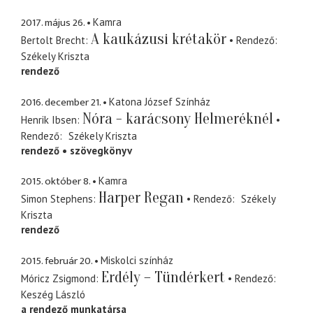
2017. május 26.
Kamra
A kaukázusi krétakör
Bertolt Brecht
Rendező
Székely Kriszta
rendező
2016. december 21.
Katona József Színház
Nóra - karácsony Helmeréknél
Henrik Ibsen
Rendező
Székely Kriszta
rendező
szövegkönyv
2015. október 8.
Kamra
Harper Regan
Simon Stephens
Rendező
Székely
Kriszta
rendező
2015. február 20.
Miskolci színház
Erdély – Tündérkert
Móricz Zsigmond
Rendező
Keszég László
a rendező munkatársa