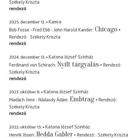
Székely Kriszta
rendező
2025. december 12.
Kamra
Chicago
Bob Fosse - Fred Ebb - John Harold Kander
Rendező
Székely Kriszta
rendező
2024. december 13.
Katona József Színház
Nyílt tárgyalás
Ferdinand von Schirach
Rendező
Székely Kriszta
rendező
2023. október 8.
Katona József Színház
Embtrag
Madách Imre - Nádasdy Ádám
Rendező
Székely Kriszta
rendező
2022. október 15.
Katona József Színház
Hedda Gabler
Henrik Ibsen
Rendező
Székely Kriszta