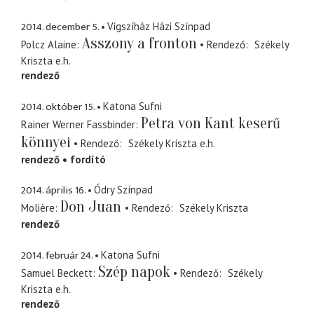
2014. december 5.
Vígszíház Házi Színpad
Asszony a fronton
Polcz Alaine
Rendező
Székely
Kriszta
e.h.
rendező
2014. október 15.
Katona Sufni
Petra von Kant keserű
Rainer Werner Fassbinder
könnyei
Rendező
Székely Kriszta
e.h.
rendező
fordító
2014. április 16.
Ódry Színpad
Don Juan
Molière
Rendező
Székely Kriszta
rendező
2014. február 24.
Katona Sufni
Szép napok
Samuel Beckett
Rendező
Székely
Kriszta
e.h.
rendező