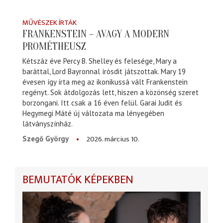
MŰVÉSZEK ÍRTÁK
FRANKENSTEIN – AVAGY A MODERN
PROMÉTHEUSZ
Kétszáz éve Percy B. Shelley és felesége, Mary a
baráttal, Lord Bayronnal írósdit játszottak. Mary 19
évesen így írta meg az ikonikussá vált Frankenstein
regényt. Sok átdolgozás lett, hiszen a közönség szeret
borzongani. Itt csak a 16 éven felül. Garai Judit és
Hegymegi Máté új változata ma lényegében
látványszínház.
2026. március 10.
Szegő György
BEMUTATÓK KÉPEKBEN