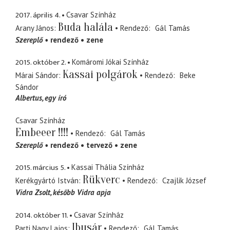
2017. április 4.
Csavar Színház
Buda halála
Arany János
Rendező
Gál Tamás
Szereplő
rendező
zene
2015. október 2.
Komáromi Jókai Színház
Kassai polgárok
Márai Sándor
Rendező
Beke
Sándor
Albertus
egy író
Csavar Színház
Embeeer !!!!
Rendező
Gál Tamás
Szereplő
rendező
tervező
zene
2015. március 5.
Kassai Thália Színház
Rükverc
Kerékgyártó István
Rendező
Czajlik József
Vidra Zsolt
később Vidra apja
2014. október 11.
Csavar Színház
Ibusár
Parti Nagy Lajos
Rendező
Gál Tamás