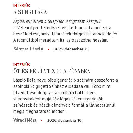
INTERJÚK
A SENKI FÁJA
Árpád, elindítom a telefonon a rögzítést, kezdjük.
– Velem ilyen tekerős izével kellene felvenni ezt a
beszélgetést, amivel Bartókék dolgoztak annak idején.
A régmúltból maradtam itt, az passzolna hozzám.
2026. december 28.
Bérczes László
INTERJÚK
ÖT ÉS FÉL ÉVTIZED A FÉNYBEN
László Béla neve több generáció számára összeforrt a
szolnoki Szigligeti Színház előadásaival. Több mint
ötvenöt éve dolgozik a színházi háttérben,
világosítóként majd fővilágosítóként rendezők,
színészek és nézők élményeit formálja láthatatlanul,
mégis meghatározó módon.
2026. december 10.
Váradi Nóra