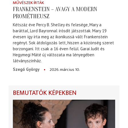
MŰVÉSZEK ÍRTÁK
FRANKENSTEIN – AVAGY A MODERN
PROMÉTHEUSZ
Kétszáz éve Percy B. Shelley és felesége, Mary a
baráttal, Lord Bayronnal írósdit játszottak. Mary 19
évesen így írta meg az ikonikussá vált Frankenstein
regényt. Sok átdolgozás lett, hiszen a közönség szeret
borzongani. Itt csak a 16 éven felül. Garai Judit és
Hegymegi Máté új változata ma lényegében
látványszínház.
2026. március 10.
Szegő György
BEMUTATÓK KÉPEKBEN