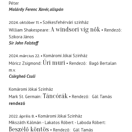
Péter
Malárdy Ferenc Xavér
alispán
2024. október 11.
Székesfehérvári színház
A windsori víg nők
William Shakespeare
Rendező
Szikora János
Sir John Falstaff
2024. március 22.
Komáromi Jókai Színház
Úri muri
Móricz Zsigmond
Rendező
Bagó Bertalan
m.v.
Csörgheő Csuli
Komáromi Jókai Színház
Táncórák
Mark St. Germain
Rendező
Gál Tamás
rendező
2022. április 8.
Komáromi Jókai Színház
Mikszáth Kálmán - Lakatos Róbert - Laboda Róbert
Beszélő köntös
Rendező
Gál Tamás