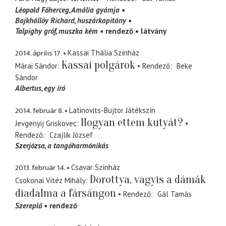
Léopold Főherceg
Amália gyámja
Bajkhállóy Richard
huszárkapitány
Talpighy gróf
muszka kém
rendező
látvány
2014. április 17.
Kassai Thália Színház
Kassai polgárok
Márai Sándor
Rendező
Beke
Sándor
Albertus
egy író
2014. február 8.
Latinovits-Bujtor Játékszín
Hogyan ettem kutyát?
Jevgenyij Griskovec
Rendező
Czajlik József
Szerjózsa
a tangóharmónikás
2013. február 14.
Csavar Színház
Dorottya, vagyis a dámák
Csokonai Vitéz Mihály
diadalma a fársángon
Rendező
Gál Tamás
Szereplő
rendező