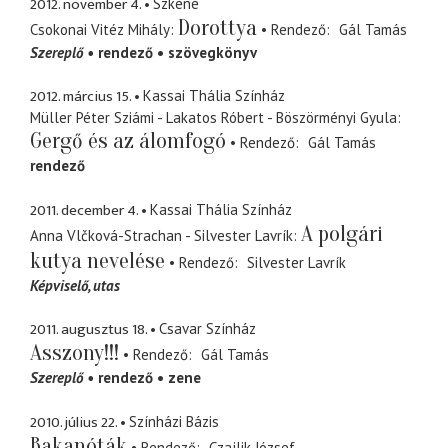
2012. november 4.
Szkéné
Dorottya
Csokonai Vitéz Mihály
Rendező
Gál Tamás
Szereplő
rendező
szövegkönyv
2012. március 15.
Kassai Thália Színház
Müller Péter Sziámi - Lakatos Róbert - Böszörményi Gyula
Gergő és az álomfogó
Rendező
Gál Tamás
rendező
2011. december 4.
Kassai Thália Színház
A polgári
Anna Vlčková-Strachan - Silvester Lavrík
kutya nevelése
Rendező
Silvester Lavrík
Képviselő
utas
2011. augusztus 18.
Csavar Színház
Asszony!!!
Rendező
Gál Tamás
Szereplő
rendező
zene
2010. július 22.
Színházi Bázis
Bakanóták
Rendező
Czajlik József