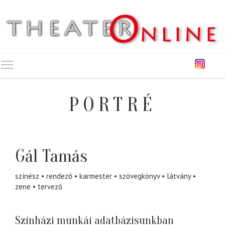
Toggle main menu visibility
PORTRÉ
Gál Tamás
színész
rendező
karmester
szövegkönyv
látvány
zene
tervező
Színházi munkái adatbázisunkban