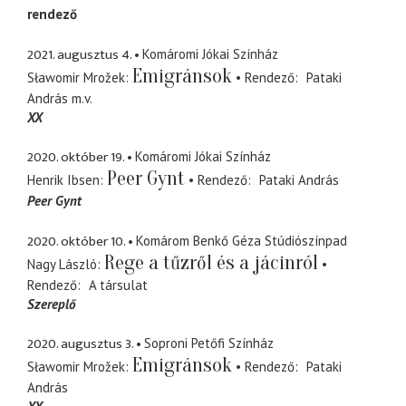
rendező
2021. augusztus 4.
Komáromi Jókai Színház
Emigránsok
Sławomir Mrožek
Rendező
Pataki
András
m.v.
XX
2020. október 19.
Komáromi Jókai Színház
Peer Gynt
Henrik Ibsen
Rendező
Pataki András
Peer Gynt
2020. október 10.
Komárom Benkő Géza Stúdiószínpad
Rege a tűzről és a jácinról
Nagy László
Rendező
A társulat
Szereplő
2020. augusztus 3.
Soproni Petőfi Színház
Emigránsok
Sławomir Mrožek
Rendező
Pataki
András