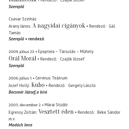
Szereplő
Csavar Színház
A nagyidai cigányok
Arany János
Rendező
Gál
Tamás
Szereplő
rendező
2009. július 23.
Epopteia – Társulás – Műhely
Orál Morál
Rendező
Czajlik József
Szereplő
2006. július 1.
Cervinus Teátrum
Kubo
Jozef Hollý
Rendező
Gergely László
Becsmér József
a bíró
2005. december 2.
Márai Stúdió
Vesztett éden
Egressy Zoltán
Rendező
Beke Sándor
m.v.
Madách Imre