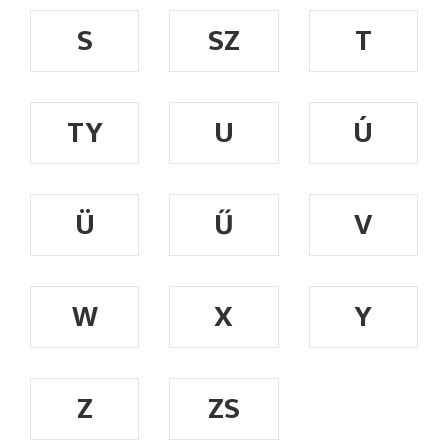
S
SZ
T
TY
U
Ú
Ü
Ű
V
W
X
Y
Z
ZS