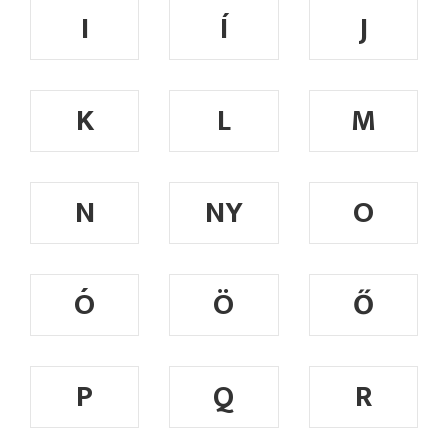
I
Í
J
K
L
M
N
NY
O
Ó
Ö
Ő
P
Q
R