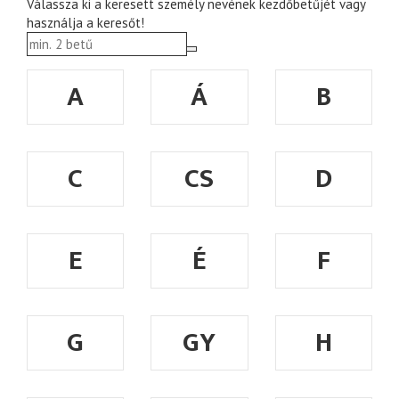
Válassza ki a keresett személy nevének kezdőbetűjét vagy
használja a keresőt!
A
Á
B
C
CS
D
E
É
F
G
GY
H