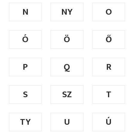
N
NY
O
Ó
Ö
Ő
P
Q
R
S
SZ
T
TY
U
Ú