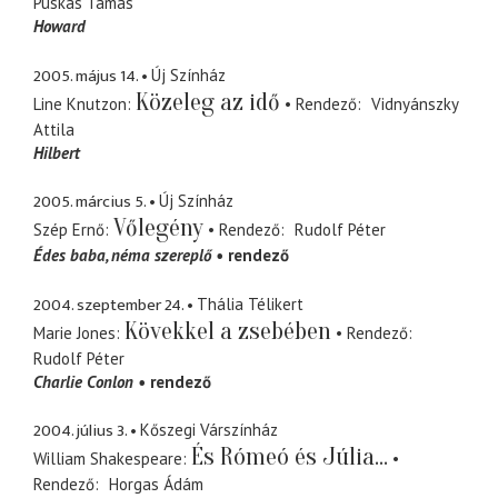
Puskás Tamás
Howard
2005. május 14.
Új Színház
Közeleg az idő
Line Knutzon
Rendező
Vidnyánszky
Attila
Hilbert
2005. március 5.
Új Színház
Vőlegény
Szép Ernő
Rendező
Rudolf Péter
Édes baba
néma szereplő
rendező
2004. szeptember 24.
Thália Télikert
Kövekkel a zsebében
Marie Jones
Rendező
Rudolf Péter
Charlie Conlon
rendező
2004. július 3.
Kőszegi Várszínház
És Rómeó és Júlia...
William Shakespeare
Rendező
Horgas Ádám