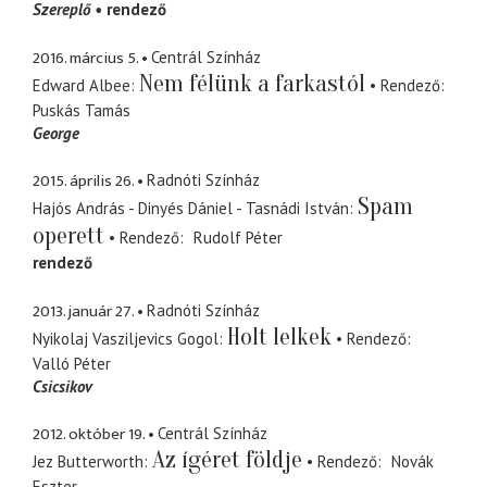
Szereplő
rendező
2016. március 5.
Centrál Színház
Nem félünk a farkastól
Edward Albee
Rendező
Puskás Tamás
George
2015. április 26.
Radnóti Színház
Spam
Hajós András - Dinyés Dániel - Tasnádi István
operett
Rendező
Rudolf Péter
rendező
2013. január 27.
Radnóti Színház
Holt lelkek
Nyikolaj Vasziljevics Gogol
Rendező
Valló Péter
Csicsikov
2012. október 19.
Centrál Színház
Az ígéret földje
Jez Butterworth
Rendező
Novák
Eszter