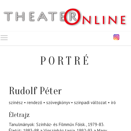
Toggle main menu visibility
PORTRÉ
Rudolf Péter
színész
rendező
szövegkönyv
színpadi változat
író
Életrajz
Tanulmányok: Színház- és Filmműv. Főisk., 1979-83.
Életút: 1983-98 a Vígszínház tagja. 1992-93 a Magy.