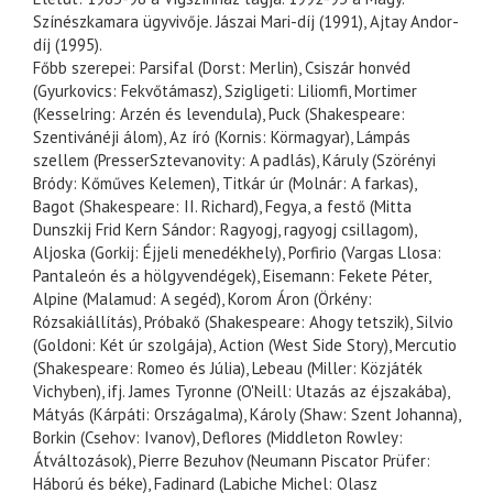
Színészkamara ügyvivője. Jászai Mari-díj (1991), Ajtay Andor-
díj (1995).
Főbb szerepei: Parsifal (Dorst: Merlin), Csiszár honvéd
(Gyurkovics: Fekvőtámasz), Szigligeti: Liliomfi, Mortimer
(Kesselring: Arzén és levendula), Puck (Shakespeare:
Szentivánéji álom), Az író (Kornis: Körmagyar), Lámpás
szellem (PresserSztevanovity: A padlás), Káruly (Szörényi
Bródy: Kőműves Kelemen), Titkár úr (Molnár: A farkas),
Bagot (Shakespeare: II. Richard), Fegya, a festő (Mitta
Dunszkij Frid Kern Sándor: Ragyogj, ragyogj csillagom),
Aljoska (Gorkij: Éjjeli menedékhely), Porfirio (Vargas Llosa:
Pantaleón és a hölgyvendégek), Eisemann: Fekete Péter,
Alpine (Malamud: A segéd), Korom Áron (Örkény:
Rózsakiállítás), Próbakő (Shakespeare: Ahogy tetszik), Silvio
(Goldoni: Két úr szolgája), Action (West Side Story), Mercutio
(Shakespeare: Romeo és Júlia), Lebeau (Miller: Közjáték
Vichyben), ifj. James Tyronne (O'Neill: Utazás az éjszakába),
Mátyás (Kárpáti: Országalma), Károly (Shaw: Szent Johanna),
Borkin (Csehov: Ivanov), Deflores (Middleton Rowley:
Átváltozások), Pierre Bezuhov (Neumann Piscator Prüfer:
Háború és béke), Fadinard (Labiche Michel: Olasz