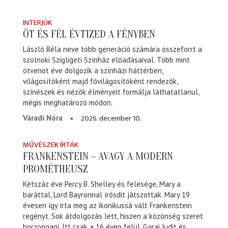
INTERJÚK
ÖT ÉS FÉL ÉVTIZED A FÉNYBEN
László Béla neve több generáció számára összeforrt a
szolnoki Szigligeti Színház előadásaival. Több mint
ötvenöt éve dolgozik a színházi háttérben,
világosítóként majd fővilágosítóként rendezők,
színészek és nézők élményeit formálja láthatatlanul,
mégis meghatározó módon.
2026. december 10.
Váradi Nóra
MŰVÉSZEK ÍRTÁK
FRANKENSTEIN – AVAGY A MODERN
PROMÉTHEUSZ
Kétszáz éve Percy B. Shelley és felesége, Mary a
baráttal, Lord Bayronnal írósdit játszottak. Mary 19
évesen így írta meg az ikonikussá vált Frankenstein
regényt. Sok átdolgozás lett, hiszen a közönség szeret
borzongani. Itt csak a 16 éven felül. Garai Judit és