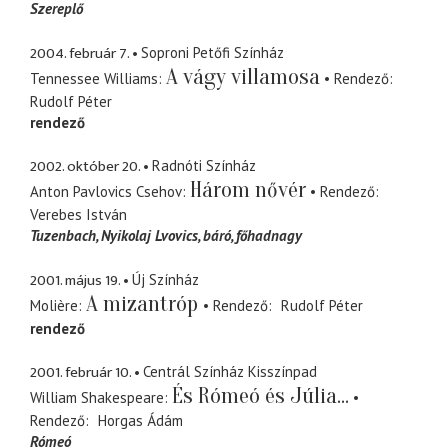
Szereplő
2004. február 7.
Soproni Petőfi Színház
A vágy villamosa
Tennessee Williams
Rendező
Rudolf Péter
rendező
2002. október 20.
Radnóti Színház
Három nővér
Anton Pavlovics Csehov
Rendező
Verebes István
Tuzenbach, Nyikolaj Lvovics
báró, főhadnagy
2001. május 19.
Új Színház
A mizantróp
Molière
Rendező
Rudolf Péter
rendező
2001. február 10.
Centrál Színház Kisszínpad
És Rómeó és Júlia...
William Shakespeare
Rendező
Horgas Ádám
Rómeó