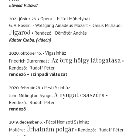
Elwood P. Dowd
2021. június 26.
Opera – Eiffel Műhelyház
G. A. Rossini - Wolfgang Amadeus Mozart - Darius Milhaud
Figaro3
Rendező
Dömötör András
Kántor Csaba
(videón)
2020. október 16.
Vígszínház
Az öreg hölgy látogatása
Friedrich Dürrenmatt
Rendező
Rudolf Péter
rendező
színpadi változat
2020. február 28.
Pesti Színház
A nyugat császára
John Millington Synge
Rendező
Rudolf Péter
rendező
2019. december 6.
Pécsi Nemzeti Színház
Úrhatnám polgár
Molière
Rendező
Rudolf Péter