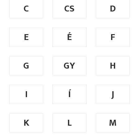
C
CS
D
E
É
F
G
GY
H
I
Í
J
K
L
M