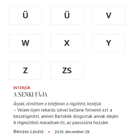
Ü
Ű
V
W
X
Y
Z
ZS
INTERJÚK
A SENKI FÁJA
Árpád, elindítom a telefonon a rögzítést, kezdjük.
– Velem ilyen tekerős izével kellene felvenni ezt a
beszélgetést, amivel Bartókék dolgoztak annak idején.
A régmúltból maradtam itt, az passzolna hozzám.
2026. december 28.
Bérczes László