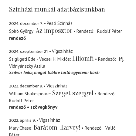
Színházi munkái adatbázisunkban
2024. december 7.
Pesti Színház
Az imposztor
Spiró György
Rendező
Rudolf Péter
rendező
2024. szeptember 21.
Vígszínház
Liliomfi
Szigligeti Ede - Vecsei H. Miklós
Rendező
Ifj.
Vidnyánszky Attila
Szilvai Tódor
magát többre tartó egyetemi bárki
2022. december 9.
Vígszínház
Szeget szeggel
William Shakespeare
Rendező
Rudolf Péter
rendező
szövegkönyv
2022. április 9.
Vígszínház
Barátom, Harvey!
Mary Chase
Rendező
Valló
Péter