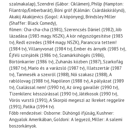
szalmakalap), Szendrei (Gábor: Ciklámen), Philip (Hampton:
Filantróp/Emberbarát), Bóni gróf (Kálmán: Csárdáskirálynő),
Akakij Akakijevics (Gogol: A köpönyeg), Brindsley Miller
(Shaffer: Black Comedy),
filmen: Cha-cha-cha (1981), Szerencsés Dániel (1982), Jób
lázadása (1983 magy. NSZK), A kör négyszögesítése (1983
tv), Redl ezredes (1984 magy. NSZK), Parancsra tettem!
(1984 tv), Villanyvonat (1984 tv), Ember és árnyék (1985 tv),
Éjféli színjáték (1986 tv), Szamárköhögés (1986),
Börtönkarrier (1986 tv), Zuhanás közben (1987), Szarkofág
(1987 tv), Mario és a varázsló (1987 tv), Illatszertár (1987
tv), Tanmesék a szexről (1988), Női szakasz (1988), A
rablólovag (1988 tv), Napóleon (1988 tv), A pályázat (1989
tv), Csalással nem! (1990 tv), Az öreg gavallér (1990 tv),
Tizenkilenc késszúrással (1990 tv), Játékosok (1990 tv),
Vörös vurstli (1991), A Skorpió megeszi az Ikreket reggelire
(1991), Patika (1994 tv).
Főbb rendezései: Osborne: Dühöngő ifjúság, Kushner:
Angyalok Amerikában, Goldoni: A legyező, Miller: A salemi
boszorkányok.