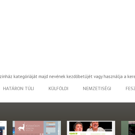
színház kategóriáját majd nevének kezdőbetűjét vagy használja a ker
HATÁRON TÚLI
KÜLFÖLDI
NEMZETISÉGI
FES