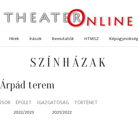
Hírek
Írások
Bemutatók
HTMSZ
Képügynöksé
SZÍNHÁZAK
 Árpád terem
ŰSOR
ÉPÜLET
IGAZGATÓSÁG
TÖRTÉNET
2022/2023
2021/2022