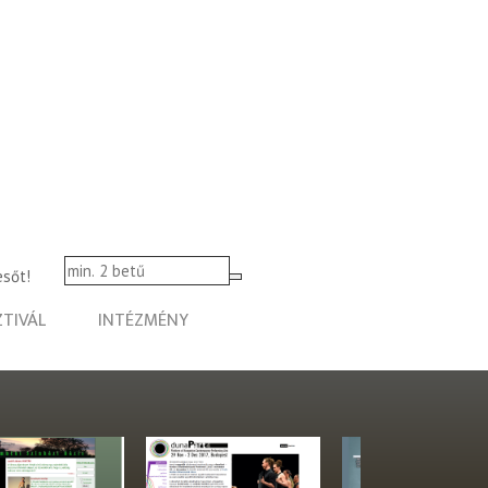
esőt!
ZTIVÁL
INTÉZMÉNY