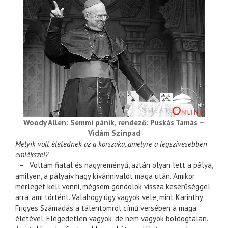
Woody Allen: Semmi pánik, rendező: Puskás Tamás –
Vidám Színpad
Melyik volt életednek az a korszaka, amelyre a legszívesebben
emlékszel?
–
Voltam fiatal és nagyreményű, aztán olyan lett a pálya,
amilyen, a pályaív hagy kívánnivalót maga után. Amikor
mérleget kell vonni, mégsem gondolok vissza keserűséggel
arra, ami történt. Valahogy úgy vagyok vele, mint Karinthy
Frigyes Számadás a tálentomról című versében a maga
életével. Elégedetlen vagyok, de nem vagyok boldogtalan.