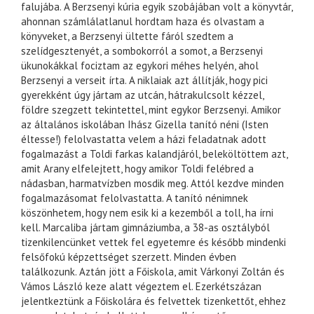
falujába. A Berzsenyi kúria egyik szobájában volt a könyvtár,
ahonnan számlálatlanul hordtam haza és olvastam a
könyveket, a Berzsenyi ültette fáról szedtem a
szelídgesztenyét, a sombokorról a somot, a Berzsenyi
ükunokákkal fociztam az egykori méhes helyén, ahol
Berzsenyi a verseit írta. A niklaiak azt állítják, hogy pici
gyerekként úgy jártam az utcán, hátrakulcsolt kézzel,
földre szegzett tekintettel, mint egykor Berzsenyi. Amikor
az általános iskolában Ihász Gizella tanító néni (Isten
éltesse!) felolvastatta velem a házi feladatnak adott
fogalmazást a Toldi farkas kalandjáról, beleköltöttem azt,
amit Arany elfelejtett, hogy amikor Toldi felébred a
nádasban, harmatvízben mosdik meg. Attól kezdve minden
fogalmazásomat felolvastatta. A tanító nénimnek
köszönhetem, hogy nem esik ki a kezemből a toll, ha írni
kell. Marcaliba jártam gimnáziumba, a 38-as osztályból
tizenkilencünket vettek fel egyetemre és később mindenki
felsőfokú képzettséget szerzett. Minden évben
találkozunk. Aztán jött a Főiskola, amit Várkonyi Zoltán és
Vámos László keze alatt végeztem el. Ezerkétszázan
jelentkeztünk a Főiskolára és felvettek tizenkettőt, ehhez