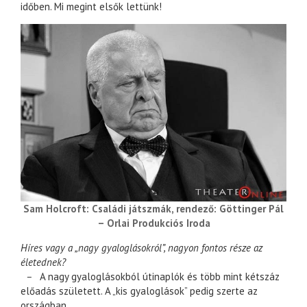
időben. Mi megint elsők lettünk!
Sam Holcroft: Családi játszmák, rendező: Göttinger Pál
– Orlai Produkciós Iroda
Híres vagy a „nagy gyaloglásokról”, nagyon fontos része az
életednek?
–
A nagy gyaloglásokból útinaplók és több mint kétszáz
előadás született. A „kis gyaloglások” pedig szerte az
országban.