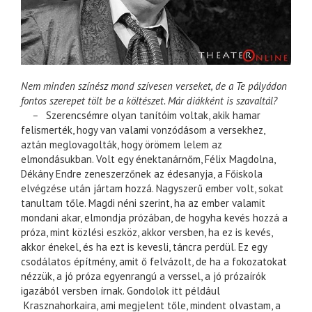
Nem minden színész mond szívesen verseket, de a Te pályádon
fontos szerepet tölt be a költészet. Már diákként is szavaltál?
–
Szerencsémre olyan tanítóim voltak, akik hamar
felismerték, hogy van valami vonzódásom a versekhez,
aztán meglovagolták, hogy örömem lelem az
elmondásukban. Volt egy énektanárnőm, Félix Magdolna,
Dékány Endre zeneszerzőnek az édesanyja, a Főiskola
elvégzése után jártam hozzá. Nagyszerű ember volt, sokat
tanultam tőle. Magdi néni szerint, ha az ember valamit
mondani akar, elmondja prózában, de hogyha kevés hozzá a
próza, mint közlési eszköz, akkor versben, ha ez is kevés,
akkor énekel, és ha ezt is kevesli, táncra perdül. Ez egy
csodálatos építmény, amit ő felvázolt, de ha a fokozatokat
nézzük, a jó próza egyenrangú a verssel, a jó prózaírók
igazából versben írnak. Gondolok itt például
Krasznahorkaira, ami megjelent tőle, mindent olvastam, a