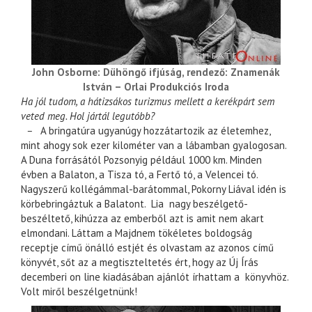
John Osborne: Dühöngő ifjúság, rendező: Znamenák
István – Orlai Produkciós Iroda
Ha jól tudom, a hátizsákos turizmus mellett a kerékpárt sem
veted meg. Hol jártál legutóbb?
–
A bringatúra ugyanúgy hozzátartozik az életemhez,
mint ahogy sok ezer kilométer van a lábamban gyalogosan.
A Duna forrásától Pozsonyig például 1000 km. Minden
évben a Balaton, a Tisza tó, a Fertő tó, a Velencei tó.
Nagyszerű kollégámmal-barátommal, Pokorny Liával idén is
körbebringáztuk a Balatont. Lia nagy beszélgető-
beszéltető, kihúzza az emberből azt is amit nem akart
elmondani. Láttam a Majdnem tökéletes boldogság
receptje című önálló estjét és olvastam az azonos című
könyvét, sőt az a megtiszteltetés ért, hogy az Új Írás
decemberi on line kiadásában ajánlót írhattam a könyvhöz.
Volt miről beszélgetnünk!