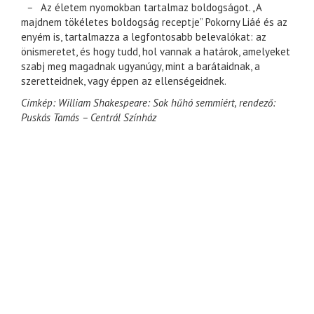
–
Az életem nyomokban tartalmaz boldogságot. „A
majdnem tökéletes boldogság receptje” Pokorny Liáé és az
enyém is, tartalmazza a legfontosabb belevalókat: az
önismeretet, és hogy tudd, hol vannak a határok, amelyeket
szabj meg magadnak ugyanúgy, mint a barátaidnak, a
szeretteidnek, vagy éppen az ellenségeidnek.
Címkép: William Shakespeare: Sok hűhó semmiért, rendező:
Puskás Tamás – Centrál Színház