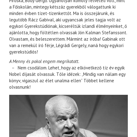
Piroska, Bódy Gergő. Ugyanolyan komoly felvételi volt, mint
a Főiskolán, mintegy kétszáz gyerekből válogattunk ki
minden évben tízet-tizenkettőt. Ma is összejárunk, és
legutóbb Rácz Gabival, aki ugyancsak jeles tagja volt az
egykori Gyerekstúdiónak, kicseréltük izlandi élményeinket, ő
ajánlotta, hogy föltétlen olvassak Jón Kalman Stefanssont.
Olvastam, és beleszerettem. Mármint az íróba! Gabinak ott
van a remekül író férje, Légrádi Gergely, naná hogy egykori
gyerekstúdiós!
A Menny és pokol engem megríkatott.
–
Nem csodálom. Lehet, hogy az elkövetkező tíz év egyik
Nobel díjasát olvassuk. Tőle idézek: „Mindig van nálam egy
könyv, vigaszul az élet unalma ellen” Többet kellene
olvasnunk!