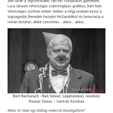
Ami talán a legfontosabb, van két csodálatos gyerekem,
Luca lányom tehetséges számítógépes grafikus, Dani fiam
tehetséges színházi ember. Amikor a négy unokám közül a
legnagyobb, Benedek hazajön Hollandiából és bemutatja a
román kislányt, akibe szerelmes… akkor… akkor…
Burt Bacharach - Neil Simon: Legénylakás, rendező:
Puskás Tamás – Centrál Színház
Akkor én most egy boldog emberrel beszélgettem?