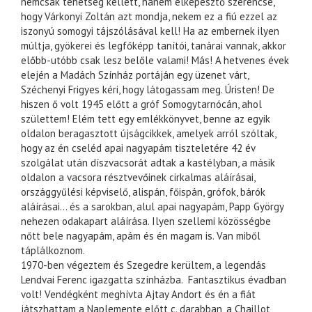
nemcsak tehetség kellett, hanem elképesztő szerencse,
hogy Várkonyi Zoltán azt mondja, nekem ez a fiú ezzel az
iszonyú somogyi tájszólásával kell! Ha az embernek ilyen
múltja, gyökerei és legfőképp tanítói, tanárai vannak, akkor
előbb-utóbb csak lesz belőle valami! Más! A hetvenes évek
elején a Madách Színház portáján egy üzenet várt,
Széchenyi Frigyes kéri, hogy látogassam meg. Úristen! De
hiszen ő volt 1945 előtt a gróf Somogytarnócán, ahol
születtem! Elém tett egy emlékkönyvet, benne az egyik
oldalon beragasztott újságcikkek, amelyek arról szóltak,
hogy az én cseléd apai nagyapám tiszteletére 42 év
szolgálat után díszvacsorát adtak a kastélyban, a másik
oldalon a vacsora résztvevőinek cirkalmas aláírásai,
országgyűlési képviselő, alispán, főispán, grófok, bárók
aláírásai… és a sarokban, alul apai nagyapám, Papp György
nehezen odakapart aláírása. Ilyen szellemi közösségbe
nőtt bele nagyapám, apám és én magam is. Van miből
táplálkoznom.
1970-ben végeztem és Szegedre kerültem, a legendás
Lendvai Ferenc igazgatta színházba. Fantasztikus évadban
volt! Vendégként meghívta Ajtay Andort és én a fiát
játszhattam a Naplemente előtt c. darabban, a Chaillot