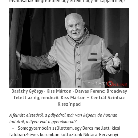
elvárásának megfelelően úgy éltem, hogy ne kapjam meg!
Baráthy György - Kiss Márton - Darvas Ferenc: Broadway
felett az ég, rendező: Kiss Márton – Centrál Színház
Kisszínpad
A felnőtt életedről, a pályádról már van képem, de honnan
indultál, milyen volt a gyerekkorod?
–
Somogytarnócán születtem, egy Barcs melletti kicsi
faluban.4 éves koromban költöztünk Niklára, Berzsenyi