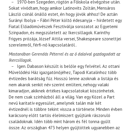
–
1970-ben Szegeden, rögtön a Főiskola elvégzése után.
Sokat vívódtam, hogy amikor Latinovits Zoltán, Mensáros
László csinál önálló estet, én hogy jövök ahhoz! De aztán
Surányi Ibolya – Fábri Péter költő édesanyja – hírdetett egy
Fiatal Előadóművészek Fesztiválja sorozatot az Egyetemi
Színpadon, és megszületett az Ikercsillagok. Karinthy
Frigyes prózája, József Attila versei, Shakespeare szonettjei
szerelemről, férfi-nő kapcsolatáról..
Mostanában Gerendás Péterrel és az ő dalaival gazdagodott az
Ikercsillagok.
–
Igen. Dabason készült is belőle egy felvétel. Az ottani
Művelődési Ház igazgatónőjéhez, Tapodi Katalinhoz több
évtizedes barátság fűz. Hosszú lenne azoknak a listája és
nem akarok senkit név szerint említeni, nehogy valaki
kimaradjon, akiknek értékes kapcsolatokat köszönhetek.
De nem csak színházból áll a világ. Van egy Közel a Part
nevű karitatív egyesület, amelynek talán már két
évtizednél is többre tekint vissza a története. Minden évben
karácsony előtt tartós élelmiszert gyűjtünk rászoruló
családoknak. Idén több mint három és fél tonna gyűlt
össze. Az országban 473 helyen gyűjtöttek ugyanebben az