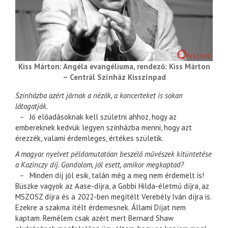
Kiss Márton: Angéla evangéliuma, rendező: Kiss Márton
– Centrál Színház Kisszínpad
Színházba azért járnak a nézők, a koncerteket is sokan
látogatják.
–
Jó előadásoknak kell születni ahhoz, hogy az
embereknek kedvük legyen színházba menni, hogy azt
érezzék, valami érdemleges, értékes születik.
A magyar nyelvet példamutatóan beszélő művészek kitüntetése
a Kazinczy díj. Gondolom, jól esett, amikor megkaptad?
–
Minden díj jól esik, talán még a meg nem érdemelt is!
Büszke vagyok az Aase-díjra, a Gobbi Hilda-életmű díjra, az
MSZOSZ díjra és a 2022-ben megítélt Verebély Iván díjra is.
Ezekre a szakma ítélt érdemesnek. Állami Díjat nem
kaptam. Remélem csak azért mert Bernard Shaw