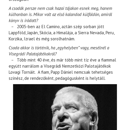
A csodák persze nem csak hazai tájakon esnek meg, hanem
külhonban is. Mikor volt az első kalandod külföldön, amiről
könyv is íródott?
–
2005-ben az El Camino, aztán szép sorban jött
Lappföld, Japán, Skócia, a Himalája, a Sierra Nevada, Peru,
Korzika, Izrael és még sorolhatnám.
Csoda akkor is történik, ha „egyhelyben” vagy, mesélnél a
Visegrádi Palotajátékokról?
–
Több mint 40 éve, és már több mint tíz éve a fiammal
együtt narrálom a Visegrádi Nemzetközi Palotajátékok
Lovagi Tornáit. A fiam, Papp Dániel nemcsak tehetséges
színész, de rendezőként, pedagógusként is helytáll.