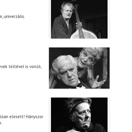
, univerzális.
vek teltével is vonzó,
ítóan elesett! Hányszor
n.