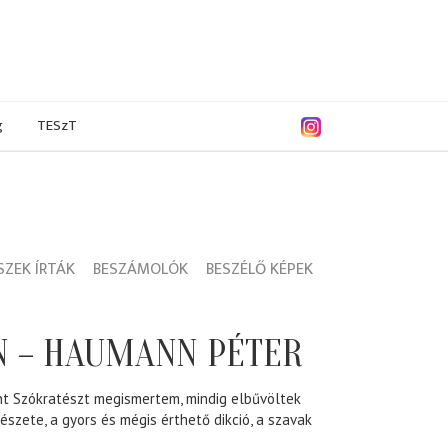
g
TESzT
ZEK ÍRTÁK
BESZÁMOLÓK
BESZÉLŐ KÉPEK
N – HAUMANN PÉTER
nt Szókratészt megismertem, mindig elbűvöltek
szete, a gyors és mégis érthető dikció, a szavak