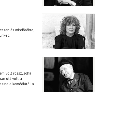
észen és mindörökre,
ünket.
nem volt rossz, soha
an ott volt a
 színe a komédiától a