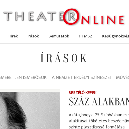
Hírek
Írások
Bemutatók
HTMSZ
Képügynöksé
ÍRÁSOK
SMERETLEN ISMERŐSÖK
A NEMZET ERDÉLYI SZÍNÉSZEI
MŰVÉS
BESZÉLŐ KÉPEK
SZÁZ ALAKBA
Azóta, hogy a 25. Színházban mi
alakításai, tökéletes beszédművé
szinte plasztikussá formálása.