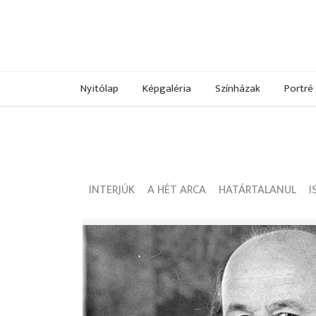
Nyitólap
Képgaléria
Színházak
Portré
INTERJÚK
A HÉT ARCA
HATÁRTALANUL
I