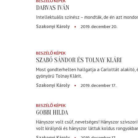
BESZÉLŐ KÉPEK
DARVAS IVÁN
Intellektuális színész – mondták, de én azt mondom
2019. december 20.
Szakonyi Károly
BESZÉLŐ KÉPEK
SZABÓ SÁNDOR ÉS TOLNAY KLÁRI
Most gondterhelten hallgatja a Carlottát alakító, é
gyönyörű Tolnay Klárit.
2019. december 17.
Szakonyi Károly
BESZÉLŐ KÉPEK
GOBBI HILDA
Hányszor volt csúf, nevetséges! Hányszor szívszor
volt királynői és hányszor láttuk koldus rongyokba
2019. december 17.
Szakonyi Károly